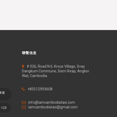
聯繫信息
# 026, Road N.6, Krous Village, Svay
Dangkum Commune, Siem Reap, Angkor
Wat, Cambodia.
+85512993608
柬埔
info@iamcambodiataxi.com
iamcambodiataxi@gmail.com
r 123