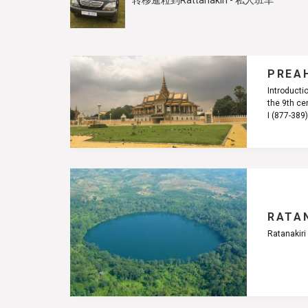
转移暹粒到Rattanakiri - 私人班车
PREA
Introducti
the 9th ce
I (877-389
RATAN
Ratanakiri 