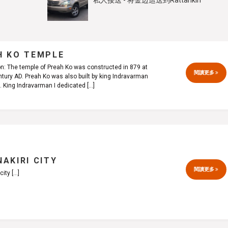
私人接送 - 将金边运送到Rattankiri
H KO TEMPLE
on: The temple of Preah Ko was constructed in 879 at
閱讀更多
ntury AD. Preah Ko was also built by king Indravarman
洞里萨湖之旅 -
). King Indravarman I dedicated
[...]
村社
AKIRI CITY
閱讀更多
city
[...]