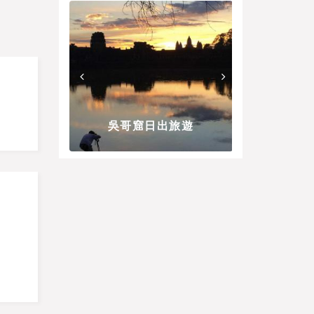
 探索漂浮的渔
探索高棉帝国
区
吳哥窟日出旅遊