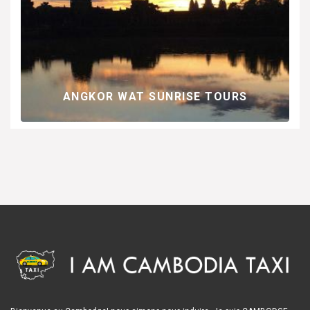
 LE
LA
EX
ANGKOR WAT SUNRISE TOURS