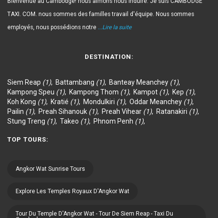
Bienvenue au Cambodge! nous aimons nous induire. Je suis CAMBODGE
TAXI. COM. nous sommes des familles travail d'équipe. Nous sommes
employés, nous possédions notre
...Lire la suite
DESTINATION:
Siem Reap
(1)
,
Battambang
(1)
,
Banteay Meanchey
(1)
,
Kampong Speu
(1)
,
Kampong Thom
(1)
,
Kampot
(1)
,
Kep
(1)
,
Koh Kong
(1)
,
Kratié
(1)
,
Mondulkiri
(1)
,
Oddar Meanchey
(1)
,
Pailin
(1)
,
Preah Sihanouk
(1)
,
Preah Vihear
(1)
,
Ratanakiri
(1)
,
Stung Treng
(1)
,
Takeo
(1)
,
Phnom Penh
(1)
,
TOP TOURS:
Angkor Wat Sunrise Tours
Explore Les Temples Royaux D'Angkor Wat
Tour Du Temple D'Angkor Wat - Tour De Siem Reap - Taxi Du