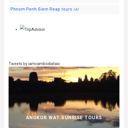
Phnom Penh Siem Reap tours
(4)
Tweets by iamcambodiataxi
 LE
LA
EX
ANGKOR WAT SUNRISE TOURS